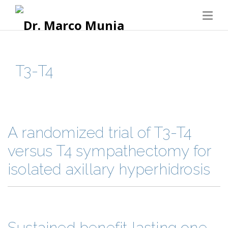
T3-T4
A randomized trial of T3-T4
versus T4 sympathectomy for
isolated axillary hyperhidrosis
Sustained benefit lasting one