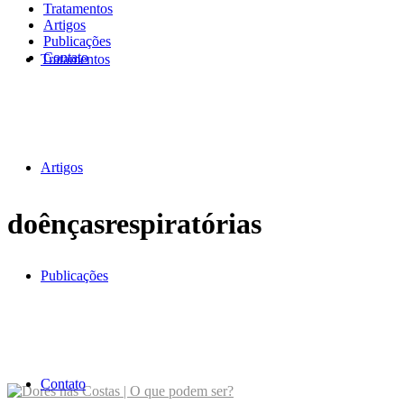
Tratamentos
Artigos
Publicações
Contato
Tratamentos
Artigos
doênçasrespiratórias
Publicações
Contato