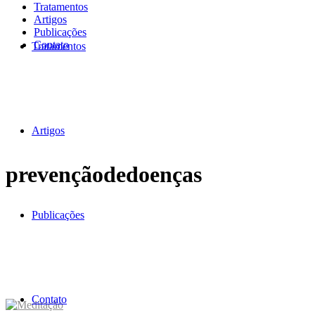
Tratamentos
Artigos
Publicações
Contato
Tratamentos
Artigos
prevençãodedoenças
Publicações
Contato