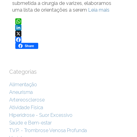
submetida a cirurgia de varizes, elaboramos
uma lista de orientações a serem
Leia mais
WhatsApp
LinkedIn
X
Facebook
Share
Categorias
Alimentação
Aneurisma
Artereosclerose
Atividade Física
Hiperidrose - Suor Excessivo
Saúde e Bem-estar
T.V.P. - Trombrose Venosa Profunda