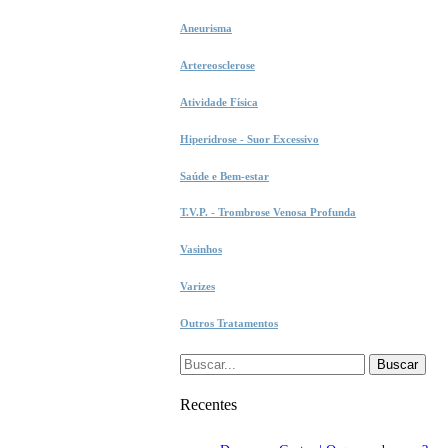
Aneurisma
Artereosclerose
Atividade Física
Hiperidrose - Suor Excessivo
Saúde e Bem-estar
T.V.P. - Trombrose Venosa Profunda
Vasinhos
Varizes
Outros Tratamentos
Buscar
por:
Recentes