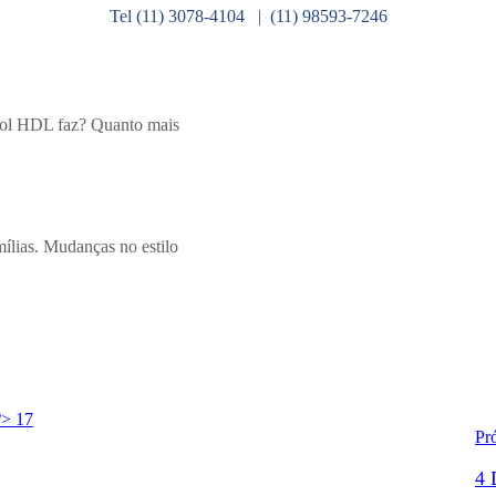
Tel (11) 3078-4104 | (11) 98593-7246
rol HDL faz? Quanto mais
mílias. Mudanças no estilo
º> 17
Pr
4 