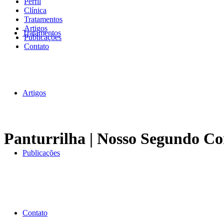
Perfil
Clínica
Tratamentos
Artigos
Tratamentos
Publicações
Contato
Artigos
Panturrilha | Nosso Segundo C
Publicações
Contato