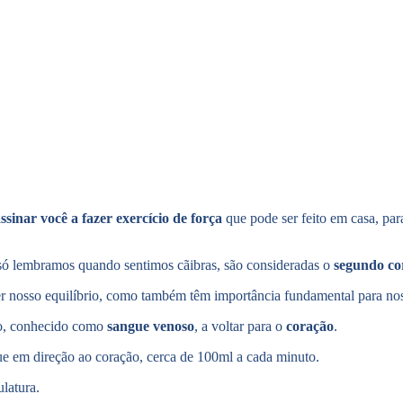
sinar você a fazer exercício de força
que pode ser feito em casa, par
só lembramos quando sentimos cãibras, são consideradas o
segundo co
er nosso equilíbrio, como também têm importância fundamental para no
po, conhecido como
sangue venoso
, a voltar para o
coração
.
ue em direção ao coração, cerca de
100ml
a cada minuto.
latura.